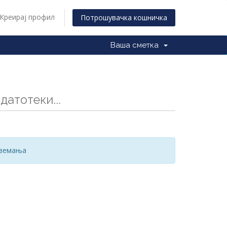
Креирај профил
Потрошувачка кошничка
Ваша сметка
датотеки...
вземања