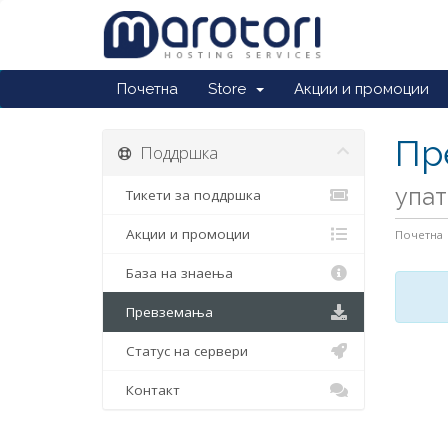
Почетна
Store
Акции и промоции
Пр
Поддршка
упат
Тикети за поддршка
Акции и промоции
Почетна
База на знаења
Превземања
Статус на сервери
Контакт