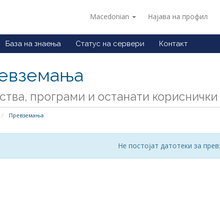
Macedonian
Најава на профил
База на знаења
Статус на сервери
Контакт
евземања
ства, програми и останати кориснички 
Превземања
Не постојат датотеки за пре