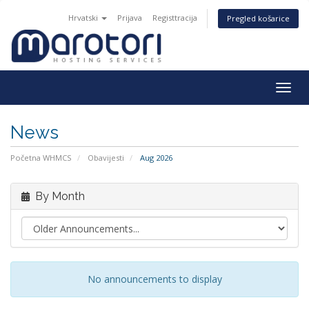
Hrvatski
Prijava
Registtracija
Pregled košarice
Togg
navig
News
Početna WHMCS
Obavijesti
Aug 2026
By Month
No announcements to display