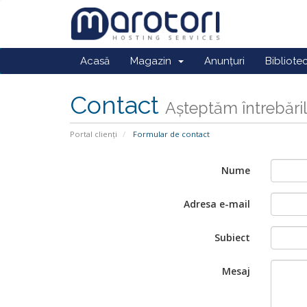
Acasă
Magazin
Anunțuri
Bibliote
Contact
Așteptăm întrebăr
Portal clienți
Formular de contact
Nume
Adresa e-mail
Subiect
Mesaj