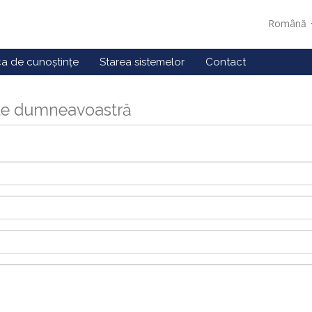
Română
ca de cunoștințe
Starea sistemelor
Contact
ile dumneavoastră