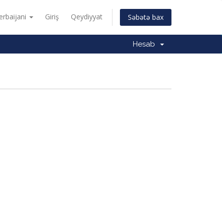
erbaijani
Giriş
Qeydiyyat
Səbətə bax
Hesab