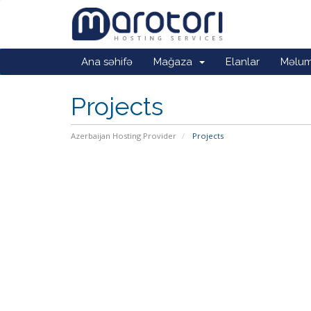
Ana səhifə
Mağaza
Elanlar
Məlum
Projects
Azerbaijan Hosting Provider
Projects