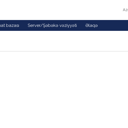
Az
at bazası
Server/Şəbəkə vəziyyəti
Əlaqə