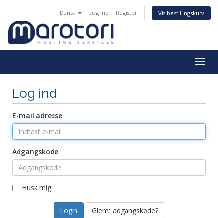
Dansk
Log ind
Register
Vis bestillingskurv
Togg
navig
Log ind
E-mail adresse
Adgangskode
Husk mig
Glemt adgangskode?